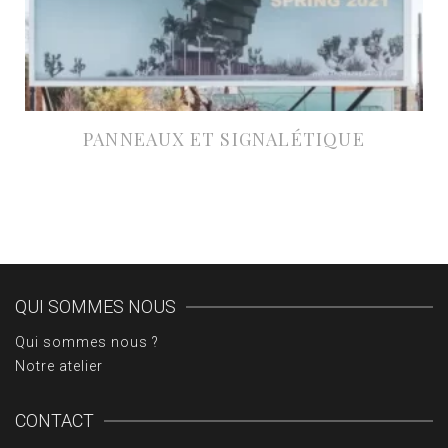
PANNEAUX ET SIGNALÉTIQUE
À partir de 38€ HT
QUI SOMMES NOUS
Qui sommes nous ?
Notre atelier
CONTACT