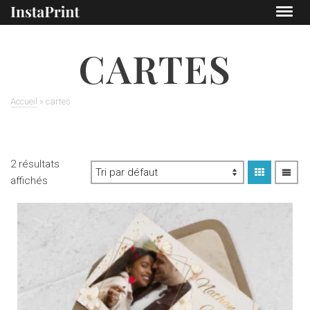
CARTES
Accueil
»
cartes
2 résultats
affichés