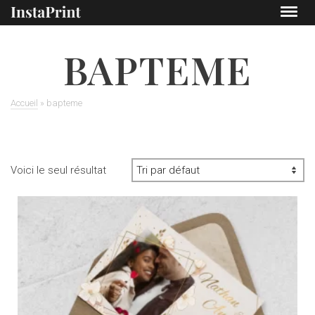
BAPTEME
Accueil
»
bapteme
Voici le seul résultat